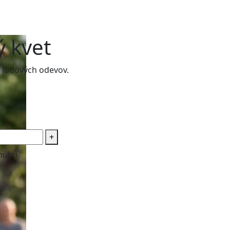
ý kvet
e ľudových odevov.
+
onuku