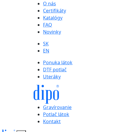
O nás
Certifikáty
Katalógy
FAQ
Novinky
SK
EN
Ponuka látok
DTF potlač
Uteráky
Gravírovanie
Potlač látok
Kontakt