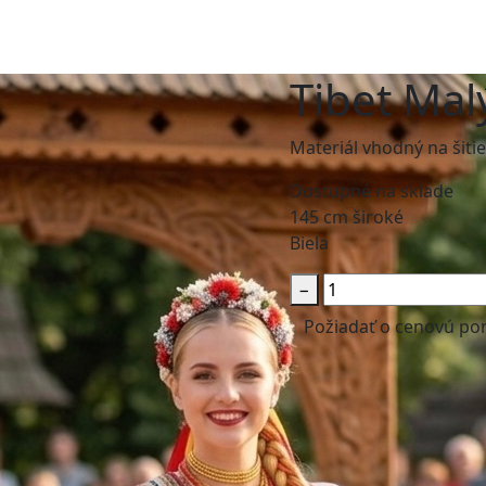
Tibet Mal
Materiál vhodný na šiti
Dostupné na sklade
145 cm široké
Biela
−
Požiadať o cenovú p