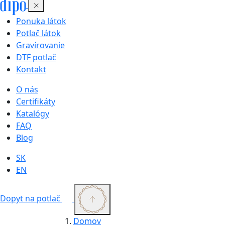
Ponuka látok
Potlač látok
Gravírovanie
DTF potlač
Kontakt
O nás
Certifikáty
Katalógy
FAQ
Blog
SK
EN
Dopyt na potlač
Domov