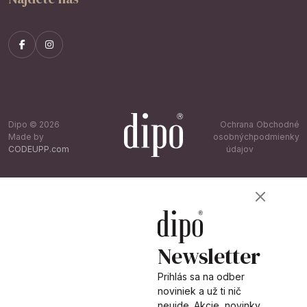
Dipo © 2026
Ochrana
Obchodné
Made by
osobných
podmienky
CODEUPP.com
údajov
Newsletter
Prihlás sa na odber
noviniek a už ti nič
neujde. Akcie, novinky