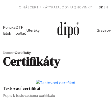
O NÁS
CERTIFIKÁTY
KATALÓGY
FAQ
NOVINKY
SK
EN
Ponuka
DTF
Uteráky
Gravírov
látok
potlač
Domov
Certifikáty
Certifikáty
Testovací certifikát
Popis k testovaciemu certifikátu